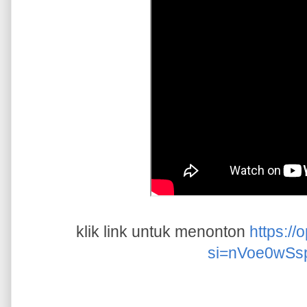
klik link untuk menonton
https:/
si=nVoe0wSs