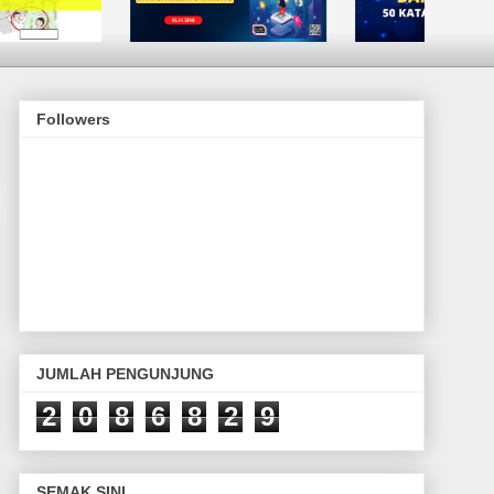
Followers
JUMLAH PENGUNJUNG
2
0
8
6
8
2
9
SEMAK SINI