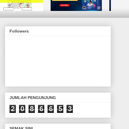
Followers
JUMLAH PENGUNJUNG
2
0
8
6
6
5
3
SEMAK SINI