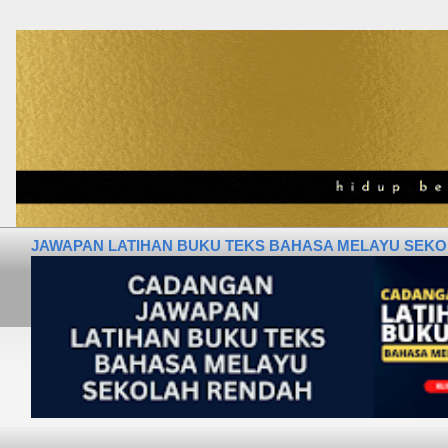
JAWAPAN LATIHAN BUKU TEKS BAHASA MELAYU SEKOLA