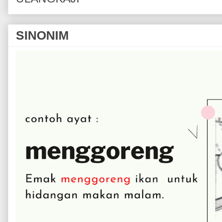
SINONIM