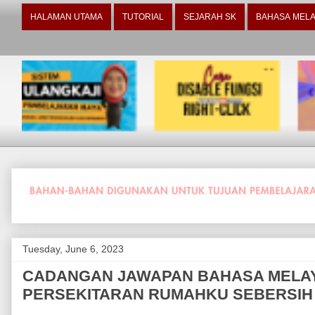
HALAMAN UTAMA
TUTORIAL
SEJARAH SK
BAHASA MELA
Tuesday, June 6, 2023
CADANGAN JAWAPAN BAHASA MELAYU 
PERSEKITARAN RUMAHKU SEBERSIH 