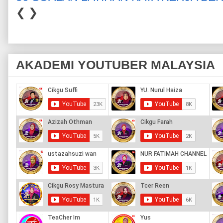
❮
❯
AKADEMI YOUTUBER MALAYSIA