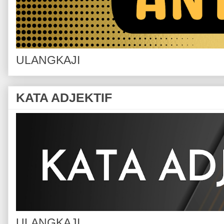
ULANGKAJI
KATA ADJEKTIF
ULANGKAJI