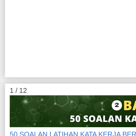
1 / 12
50 SOALAN LATIHAN KATA KERJA BE