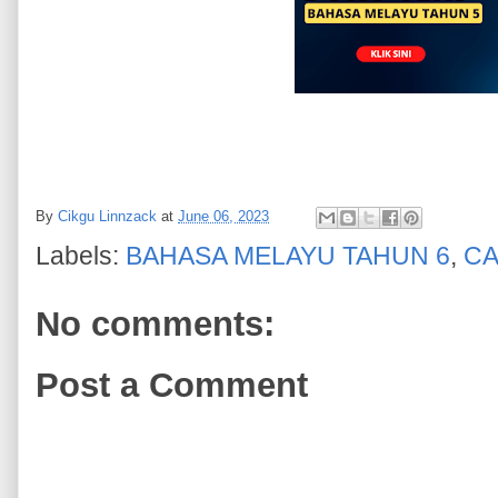
By
Cikgu Linnzack
at
June 06, 2023
Labels:
BAHASA MELAYU TAHUN 6
,
CA
No comments:
Post a Comment