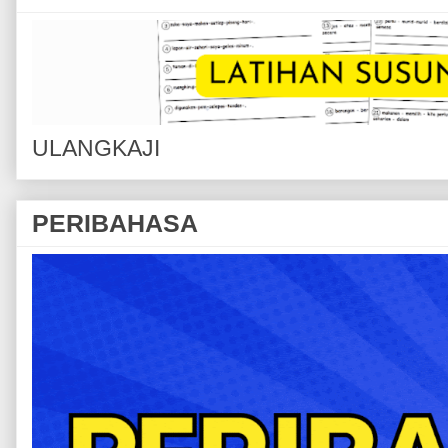
ULANGKAJI
PERIBAHASA