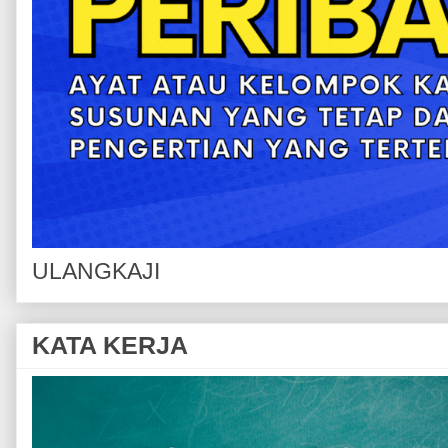
ULANGKAJI
KATA KERJA