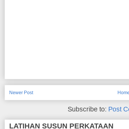
Newer Post
Hom
Subscribe to:
Post C
LATIHAN SUSUN PERKATAAN