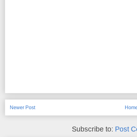
Newer Post
Hom
Subscribe to:
Post C