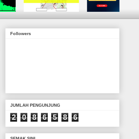
Followers
JUMLAH PENGUNJUNG
2
0
8
6
5
8
6
SEMAK SINI