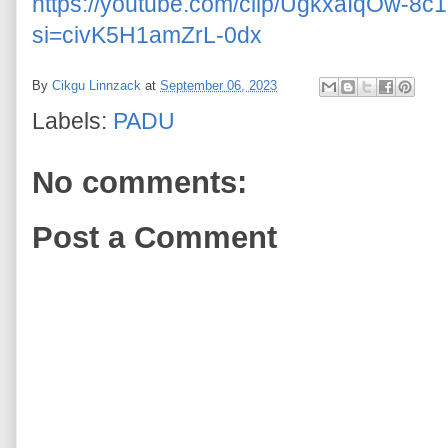
https://youtube.com/clip/UgkxaIqOw
si=civK5H1amZrL-0dx
By
Cikgu Linnzack
at
September 06, 2023
Labels:
PADU
No comments:
Post a Comment