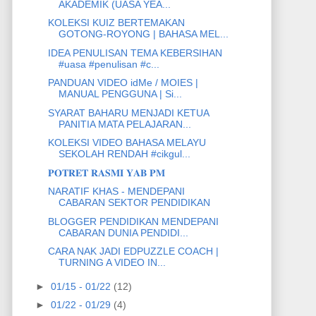
AKADEMIK (UASA YEA...
KOLEKSI KUIZ BERTEMAKAN
GOTONG-ROYONG | BAHASA MEL...
IDEA PENULISAN TEMA KEBERSIHAN
#uasa #penulisan #c...
PANDUAN VIDEO idMe / MOIES |
MANUAL PENGGUNA | Si...
SYARAT BAHARU MENJADI KETUA
PANITIA MATA PELAJARAN...
KOLEKSI VIDEO BAHASA MELAYU
SEKOLAH RENDAH #cikgul...
𝐏𝐎𝐓𝐑𝐄𝐓 𝐑𝐀𝐒𝐌𝐈 𝐘𝐀𝐁 𝐏𝐌
NARATIF KHAS - MENDEPANI
CABARAN SEKTOR PENDIDIKAN
BLOGGER PENDIDIKAN MENDEPANI
CABARAN DUNIA PENDIDI...
CARA NAK JADI EDPUZZLE COACH |
TURNING A VIDEO IN...
►
01/15 - 01/22
(12)
►
01/22 - 01/29
(4)