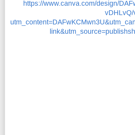
https://www.canva.com/design/D
vDHLvQ/
utm_content=DAFwKCMwn3U&utm_cam
link&utm_source=publishs