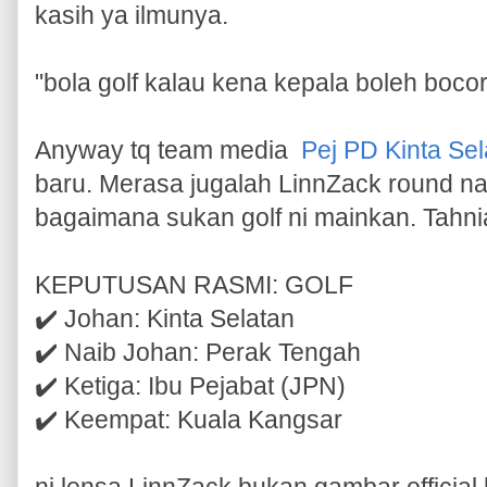
kasih ya ilmunya.
"bola golf kalau kena kepala boleh bocor
Anyway tq team media
Pej PD Kinta Sel
baru. Merasa jugalah LinnZack round naik
bagaimana sukan golf ni mainkan. Tahni
KEPUTUSAN RASMI: GOLF
✔️ Johan: Kinta Selatan
✔️ Naib Johan: Perak Tengah
✔️ Ketiga: Ibu Pejabat (JPN)
✔️ Keempat: Kuala Kangsar
ni lensa LinnZack bukan gambar officia