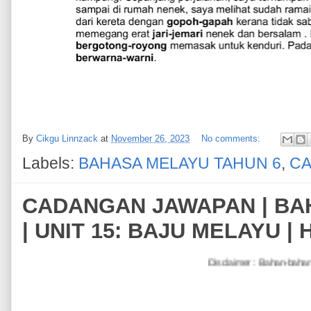
By
Cikgu Linnzack
at
November 26, 2023
No comments:
Labels:
BAHASA MELAYU TAHUN 6
,
CA
CADANGAN JAWAPAN | BA
| UNIT 15: BAJU MELAYU |
Disclaimer : Bahan-bahan untuk tujuan PDPC sahaja