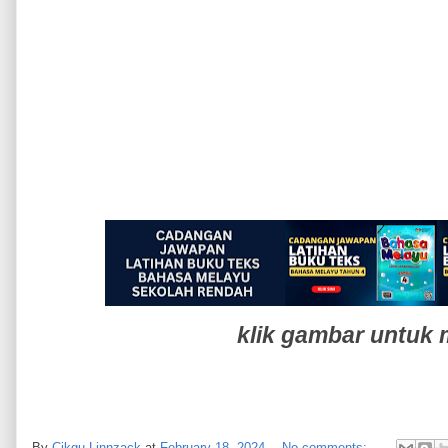
klik gambar untuk 
By
Cikgu Linnzack
at
February 18, 2024
No comments: