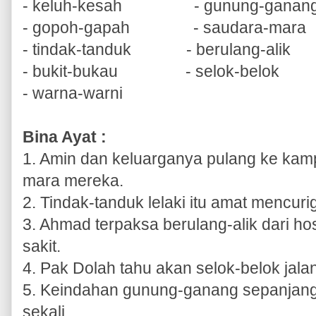
- keluh-kesah
- gunung-ganan
- gopoh-gapah
- saudara-mara
- tindak-tanduk
- berulang-alik
- bukit-bukau
- selok-belok
- warna-warni
Bina Ayat :
1. Amin dan keluarganya pulang ke kam
mara mereka.
2. Tindak-tanduk lelaki itu amat mencurig
3. Ahmad terpaksa berulang-alik dari ho
sakit.
4. Pak Dolah tahu akan selok-belok jal
5. Keindahan gunung-ganang sepanjang 
sekali.