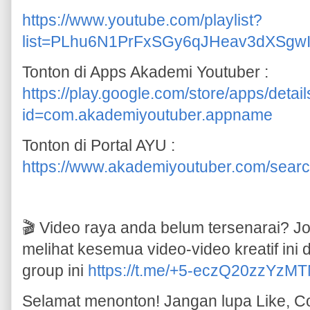
https://www.youtube.com/playlist?
list=PLhu6N1PrFxSGy6qJHeav3dXSgwI
Tonton di Apps Akademi Youtuber :
https://play.google.com/store/apps/detail
id=com.akademiyoutuber.appname
Tonton di Portal AYU :
https://www.akademiyoutuber.com/searc
🎬 Video raya anda belum tersenarai? 
melihat kesemua video-video kreatif ini 
group ini
https://t.me/+5-eczQ20zzYzM
Selamat menonton! Jangan lupa Like, 