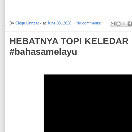
By
Cikgu Linnzack
at
June 08, 2026
No comments:
HEBATNYA TOPI KELEDAR
#bahasamelayu