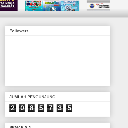
Followers
JUMLAH PENGUNJUNG
2
0
8
5
7
3
5
SEMAK SINI