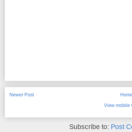
Newer Post
Hom
View mobile 
Subscribe to:
Post C