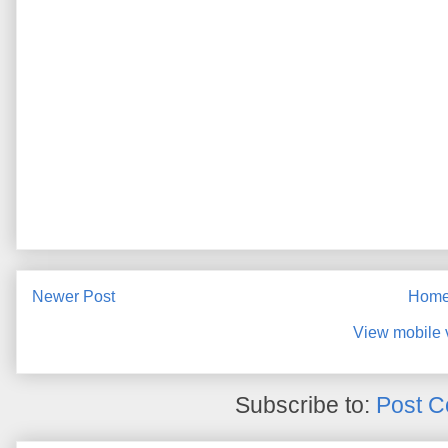
Newer Post
Hom
View mobile 
Subscribe to:
Post C