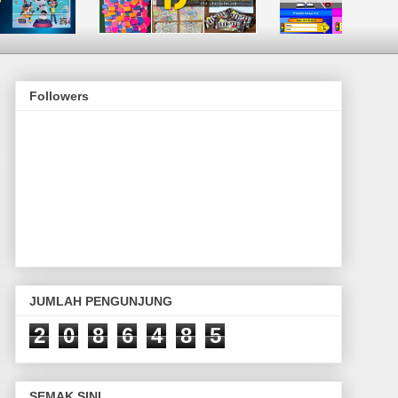
Followers
JUMLAH PENGUNJUNG
2
0
8
6
4
8
5
SEMAK SINI