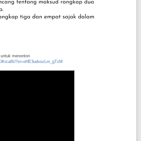
k untuk menonton
nyKlKrca8U?si=oHE3udvozLm_gTzM