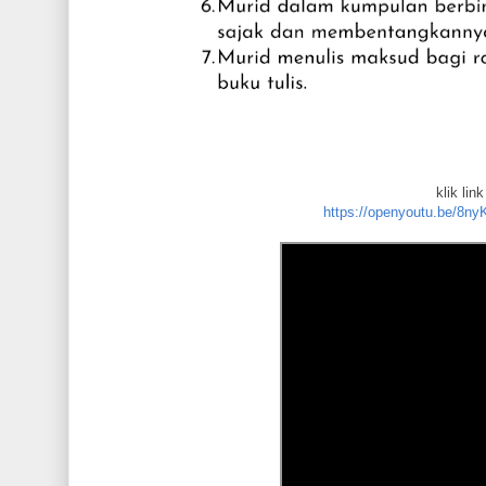
klik lin
https://openyoutu.be/8