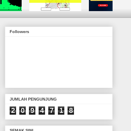
Followers
JUMLAH PENGUNJUNG
2
0
9
4
7
1
8
SEMAK SINI