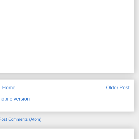
Home
Older Post
obile version
Post Comments (Atom)