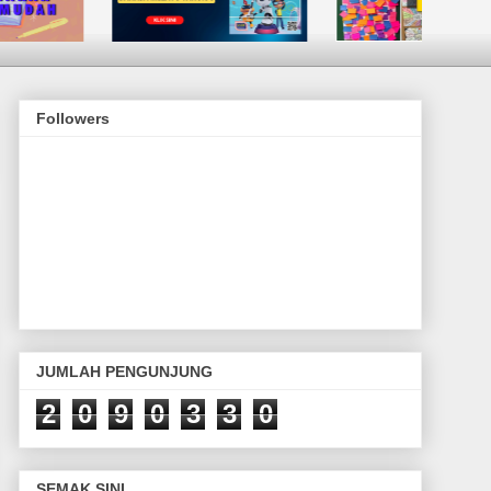
Followers
JUMLAH PENGUNJUNG
2
0
9
0
3
3
0
SEMAK SINI