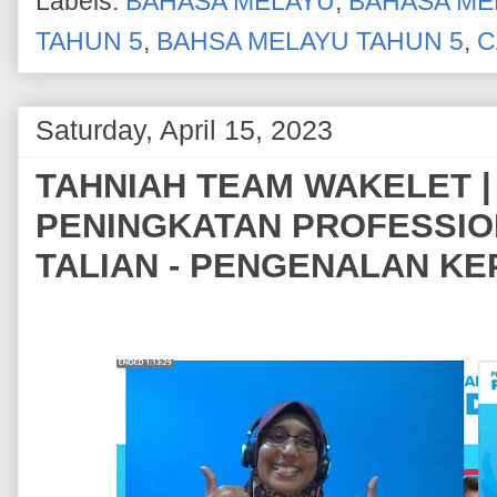
Labels:
BAHASA MELAYU
,
BAHASA ME
TAHUN 5
,
BAHSA MELAYU TAHUN 5
,
C
Saturday, April 15, 2023
TAHNIAH TEAM WAKELET | 
PENINGKATAN PROFESSIO
TALIAN - PENGENALAN K