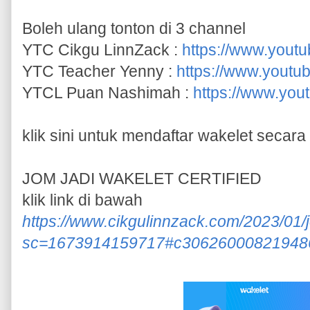
Boleh ulang tonton di 3 channel
YTC Cikgu LinnZack :
https://www.you
YTC Teacher Yenny :
https://www.yout
YTCL Puan Nashimah :
https://www.yo
klik sini untuk mendaftar wakelet secar
JOM JADI WAKELET CERTIFIED
klik link di bawah
https://www.cikgulinnzack.com/2023/01/j
sc=1673914159717#c30626000821948