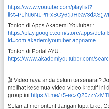
https://www.youtube.com/playlist?
list=PLhu6N1PrFxSGy6qJHeav3dXSgwI
Tonton di Apps Akademi Youtuber :
https://play.google.com/store/apps/detail
id=com.akademiyoutuber.appname
Tonton di Portal AYU :
https://www.akademiyoutuber.com/searc
🎬 Video raya anda belum tersenarai? 
melihat kesemua video-video kreatif ini 
group ini
https://t.me/+5-eczQ20zzYzM
Selamat menonton! Jangan lupa Like, 