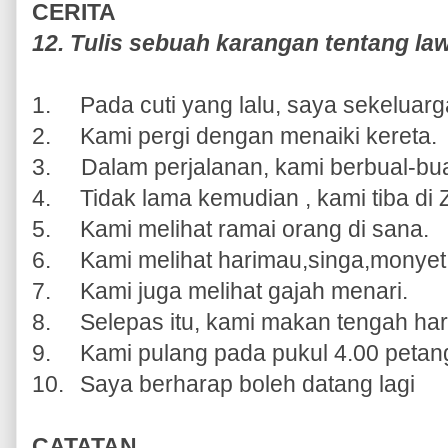
CERITA
12. Tulis sebuah karangan tentang l
1.
Pada cuti yang lalu, saya sekeluar
2.
Kami pergi dengan menaiki kereta.
3. Dalam perjalanan, kami berbual-bua
4.
Tidak lama kemudian , kami tiba di
5.
Kami melihat ramai orang di sana.
6.
Kami melihat harimau,singa,monyet, 
7.
Kami juga melihat gajah menari.
8.
Selepas itu, kami makan tengah har
9.
Kami pulang pada pukul 4.00 petan
10.
Saya berharap boleh datang lagi
CATATAN