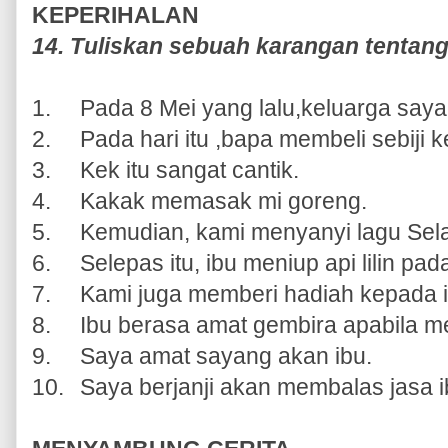
KEPERIHALAN
14. Tuliskan sebuah karangan tentang 
1.
Pada 8 Mei yang lalu,keluarga saya
2.
Pada hari itu ,bapa membeli sebiji k
3.
Kek itu sangat cantik.
4.
Kakak memasak mi goreng.
5.
Kemudian, kami menyanyi lagu Sela
6.
Selepas itu, ibu meniup api lilin pada
7.
Kami juga memberi hadiah kepada i
8.
Ibu berasa amat gembira apabila m
9.
Saya amat sayang akan ibu.
10.
Saya berjanji akan membalas jasa i