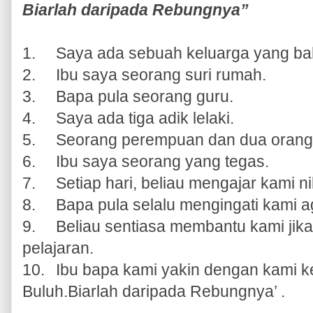
Biarlah daripada Rebungnya”
1.
Saya ada sebuah keluarga yang ba
2.
Ibu saya seorang suri rumah.
3.
Bapa pula seorang guru.
4.
Saya ada tiga adik lelaki.
5.
Seorang perempuan dan dua orang l
6.
Ibu saya seorang yang tegas.
7.
Setiap hari, beliau mengajar kami nil
8.
Bapa pula selalu mengingati kami aga
9.
Beliau sentiasa membantu kami jika
pelajaran.
10.
Ibu bapa kami yakin dengan kami k
Buluh.Biarlah daripada
Rebungnya’ .