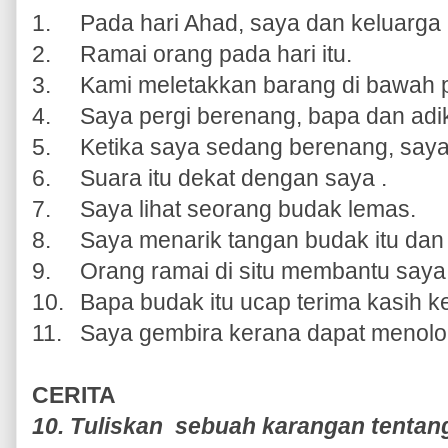
1.
Pada hari Ahad, saya dan keluarga 
2.
Ramai orang pada hari itu.
3.
Kami meletakkan barang di bawah 
4.
Saya pergi berenang, bapa dan adik 
5.
Ketika saya sedang berenang, saya 
6.
Suara itu dekat dengan saya .
7.
Saya lihat seorang budak lemas.
8.
Saya menarik tangan budak itu dan
9.
Orang ramai di situ membantu saya
10.
Bapa budak itu ucap terima kasih 
11.
Saya gembira kerana dapat menolo
CERITA
10. Tuliskan sebuah karangan tentan