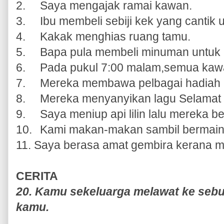
2.
Saya mengajak ramai kawan.
3.
Ibu membeli sebiji kek yang cantik 
4.
Kakak menghias ruang tamu.
5.
Bapa pula membeli minuman untuk 
6.
Pada pukul 7:00 malam,semua kaw
7.
Mereka membawa pelbagai hadiah 
8.
Mereka menyanyikan lagu Selamat H
9.
Saya meniup api lilin lalu mereka b
10.
Kami makan-makan sambil bermain
11. Saya berasa amat gembira kerana 
CERITA
20. Kamu sekeluarga melawat ke seb
kamu.