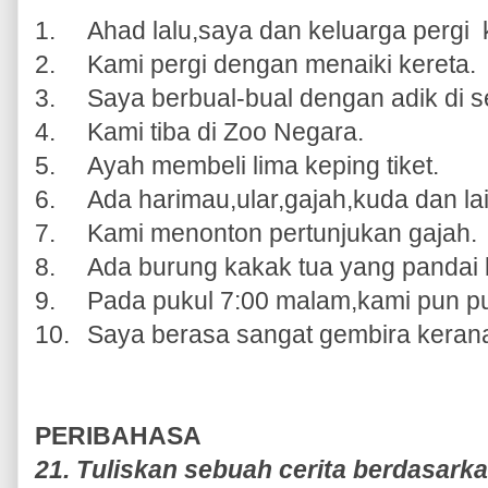
1.
Ahad lalu,saya dan keluarga pergi
2.
Kami pergi dengan menaiki kereta.
3.
Saya berbual-bual dengan adik di s
4.
Kami tiba di Zoo Negara.
5.
Ayah membeli lima keping tiket.
6.
Ada harimau,ular,gajah,kuda dan lai
7.
Kami menonton pertunjukan gajah.
8.
Ada burung kakak tua yang pandai 
9.
Pada pukul 7:00 malam,kami pun p
10.
Saya berasa sangat gembira keran
PERIBAHASA
21. Tuliskan sebuah cerita berdasark