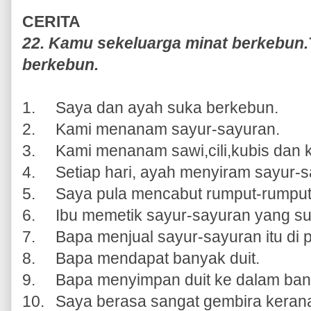
CERITA
22. Kamu sekeluarga minat berkebun
berkebun.
1.
Saya dan ayah suka berkebun.
2.
Kami menanam sayur-sayuran.
3.
Kami menanam sawi,cili,kubis dan 
4.
Setiap hari, ayah menyiram sayur-sa
5.
Saya pula mencabut rumput-rumput 
6.
Ibu memetik sayur-sayuran yang su
7.
Bapa menjual sayur-sayuran itu di 
8.
Bapa mendapat banyak duit.
9.
Bapa menyimpan duit ke dalam ban
10.
Saya berasa sangat gembira keran