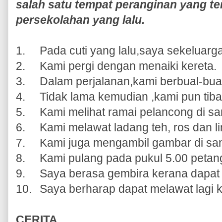
salah satu tempat peranginan yang te
persekolahan yang lalu.
1.
Pada cuti yang lalu,saya sekeluarg
2.
Kami pergi dengan menaiki kereta.
3.
Dalam perjalanan,kami berbual-bua
4.
Tidak lama kemudian ,kami pun tib
5.
Kami melihat ramai pelancong di sa
6.
Kami melawat ladang teh, ros dan l
7.
Kami juga mengambil gambar di sa
8.
Kami pulang pada pukul 5.00 petan
9.
Saya berasa gembira kerana dapat 
10.
Saya berharap dapat melawat lagi 
CERITA