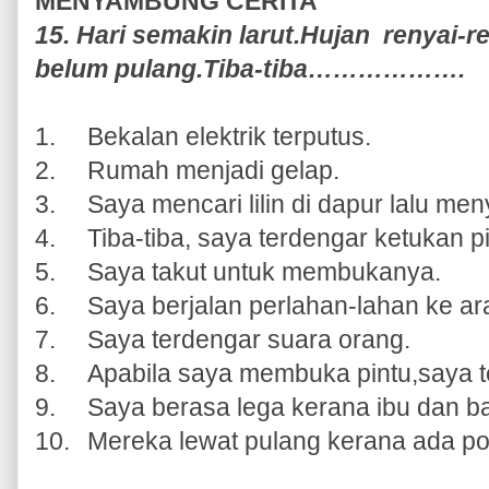
MENYAMBUNG CERITA
15. Hari semakin larut.Hujan renyai-r
belum pulang.Tiba-tiba……………….
1.
Bekalan elektrik terputus.
2.
Rumah menjadi gelap.
3.
Saya mencari lilin di dapur lalu me
4.
Tiba-tiba, saya terdengar ketukan pi
5.
Saya takut untuk membukanya.
6.
Saya berjalan perlahan-lahan ke ara
7.
Saya terdengar suara orang.
8.
Apabila saya membuka pintu,saya te
9.
Saya berasa lega kerana ibu dan ba
10.
Mereka lewat pulang kerana ada po