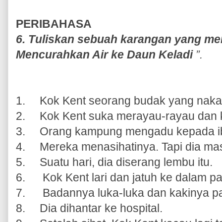
PERIBAHASA
6. Tuliskan sebuah karangan yang m
Mencurahkan Air
ke Daun Keladi
”.
1.
Kok Kent seorang budak yang nakal
2.
Kok Kent suka merayau-rayau dan 
3.
Orang kampung mengadu kepada i
4.
Mereka menasihatinya. Tapi dia mas
5.
Suatu hari, dia diserang lembu itu.
6.
Kok Kent lari dan jatuh ke dalam par
7.
Badannya luka-luka dan kakinya pa
8.
Dia dihantar ke hospital.