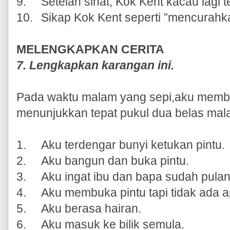
9.
Setelah sihat, Kok Kent kacau lagi
10.
Sikap Kok Kent seperti ”mencurahka
MELENGKAPKAN CERITA
7. Lengkapkan karangan ini.
Pada waktu malam yang sepi,aku membac
menunjukkan tepat pukul dua belas ma
1.
Aku terdengar bunyi ketukan pintu.
2.
Aku bangun dan buka pintu.
3.
Aku ingat ibu dan bapa sudah pula
4.
Aku membuka pintu tapi tidak ada ap
5.
Aku berasa hairan.
6.
Aku masuk ke bilik semula.