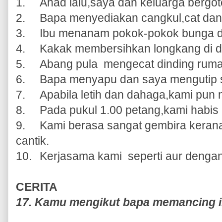
1.
Ahad lalu,saya dan keluarga bergo
2.
Bapa menyediakan cangkul,cat dan
3.
Ibu menanam pokok-pokok bunga d
4.
Kakak membersihkan longkang di 
5.
Abang pula mengecat dinding ruma
6.
Bapa menyapu dan saya mengutip 
7.
Apabila letih dan dahaga,kami pun
8.
Pada pukul 1.00 petang,kami habis
9.
Kami berasa sangat gembira kera
cantik.
10.
Kerjasama kami seperti aur dengan
CERITA
17. Kamu mengikut bapa memancing 